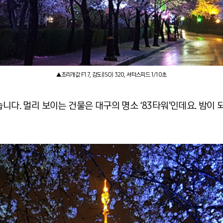
▲조리개값 F1.7, 감도(ISO) 320, 셔터스피드 1/10초
습니다. 멀리 보이는 건물은 대구의 명소 ‘83타워’인데요. 밤이