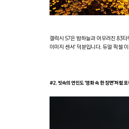
갤럭시 S7은 밤하늘과 어우러진 83타
이미지 센서’ 덕분입니다. 듀얼 픽셀 
#2.
빗속의 연인도 ‘영화 속 한 장면’처럼 포