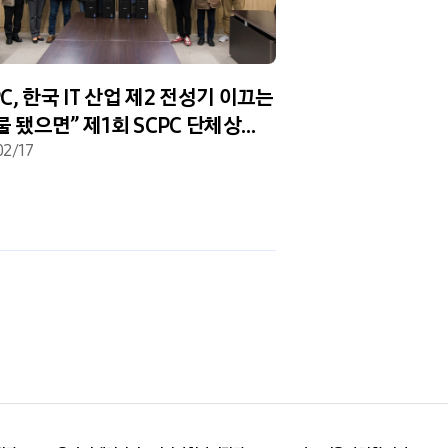
PC, 한국 IT 산업 제2 전성기 이끄는
[삼성, 소프트웨어
 됐으면” 제1회 SCPC 단체상
대학생 프로그래밍 
 서울대 컴퓨터공학과 재학생들
02/17
더 특별한 이유 3
2015/09/14