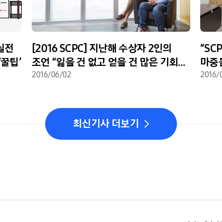
 실전
[2016 SCPC] 지난해 수상자 2인의
“SC
‘꿀팁’
조언 “잃을 건 없고 얻을 건 많은 기회…
마중물
과감히 도전하세요”
2016/06/02
받은
2016/
최신기사 더보기