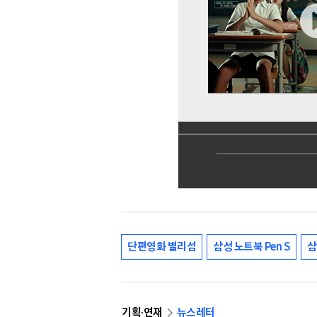
단편영화 별리섬
삼성 노트북 Pen S
삼
기획·연재
뉴스레터