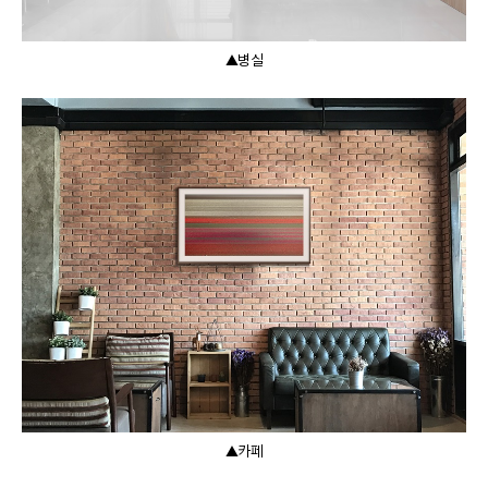
▲병실
▲카페