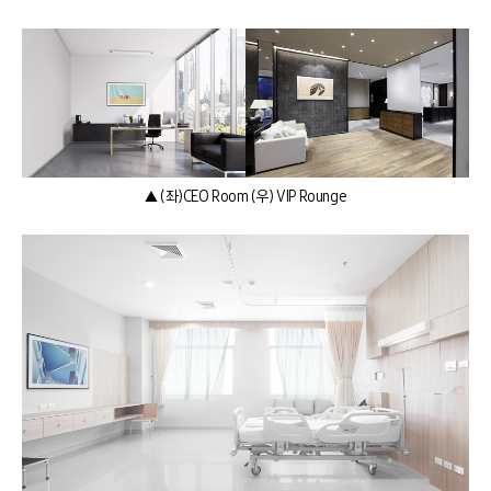
▲ (좌)CEO Room (우) VIP Rounge