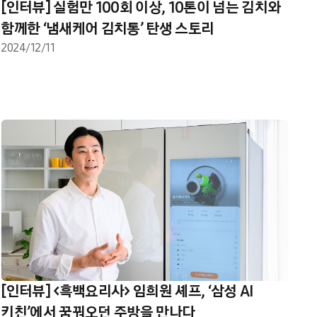
[인터뷰] 실험만 100회 이상, 10톤이 넘는 김치와
함께한 ‘냄새케어 김치통’ 탄생 스토리
2024/12/11
[인터뷰] <흑백요리사> 임희원 셰프, ‘삼성 AI
키친’에서 꿈꿔오던 주방을 만나다