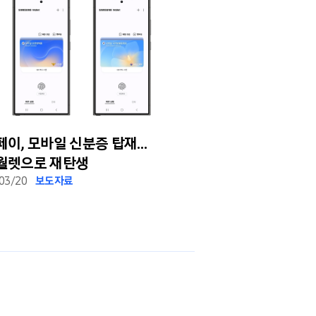
페이, 모바일 신분증 탑재…
삼성페이, ‘정부24
월렛으로 재탄생
등 전자증명서 서
03/20
보도자료
2023/10/05
보도자료