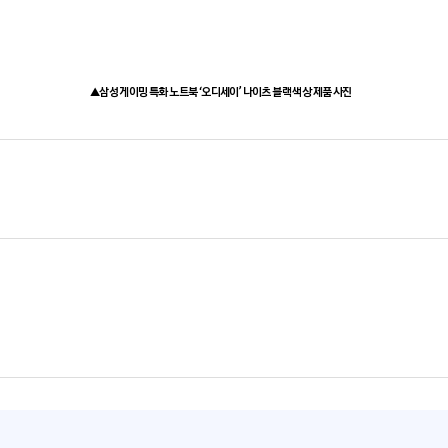
▲삼성 게이밍 특화 노트북 ‘오디세이’ 나이츠 블랙 색상 제품 사진