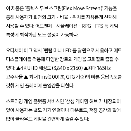
이 제품은 ‘플렉스 무브 스크린
(Flex Move Screen)
’ 기능을
통해 사용자가 화면의 크기ㆍ비율ㆍ위치를 자유롭게 선택해
사용할 수 있다
.
어드벤처ㆍ시뮬레이션ㆍ
RPG
ㆍ
FPS
등 게임
특성에 최적화된 모드 설정이 가능하다
.
오디세이 아크 역시 ‘퀀텀 미니
LED
’를 광원으로 사용하고 매트
디스플레이를 적용해 다양한 장르의 게임을 고화질로 즐길 수
있다
.
▲
4K UHD
해상도
(3,840 x 2,160)
▲최대
165Hz
고주사율 ▲ 최대
1ms(0.001
초
, GTG
기준
)
의 빠른 응답속도를
갖춰 게임 플레이에 몰입감을 더한다
.
스트리밍 게임 플랫폼 서비스인 ‘삼성 게이밍 허브’가 내장되어
있어 사용자는 별도 기기 연결이나 다운로드
,
저장 공간의 할애
없이 클라우드 게임을 간편하게 즐길 수 있다
.