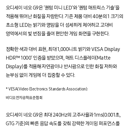
오디세이 네오
G9
은 ‘퀀텀 미니
LED
’와 ‘퀀텀 매트릭스 기술’을
적용해 뛰어난 화질을 자랑한다
.
기존 제품 대비
40
분의
1
크기의
초소형
LED
는 밝기와 명암을 더 섬세하게 제어하고 고대비
영역에서의 빛 번짐을 줄여 편안한 게임 화면을 구현한다
.
정확한 색과 대비 표현
,
최대
1,000
니트 밝기와
VESA Display
HDR
™
1000
’ 인증을 받았으며
,
매트 디스플레이
(Matte
Display)
를 적용해 자연광이나 반사광으로 인한 화질 저하와
눈부심 없이 게임에 더 집중할 수 있다
.
* VESA(Video Electronics Standards Association):
비디오전자공학표준협회
오디세이 네오
G9
은 최대
240Hz
의 고주사율과
1ms(0.001
초
,
GTG
기준
)
의 빠른 응답 속도를 갖춰 강력한 게이밍 퍼포먼스를