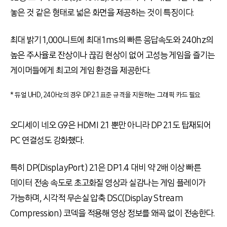
놓은 것 같은 형태로 넓은 화면을 제공하는 것이 특징이다
.
최대 밝기
1,000
니트에 최대
1ms
의 빠른 응답속도와
240hz
의
높은 주사율로 잔상이나 끊김 현상이 없어 고성능 게임을 즐기는
게이머들에게 최고의 게임 환경을 제공한다
.
* 듀얼 UHD, 240Hz의 경우 DP 2.1 표준 규격을 지원하는 그래픽 카드 필요
오디세이 네오
G9
은
HDMI 2.1
뿐만 아니라
DP 2.1
도 탑재되어
PC
연결성도 강화했다
.
특히
DP(DisplayPort) 2.1
은
DP 1.4
대비 약
2
배 이상 빠른
데이터 전송 속도로 초고화질 영상과 실감나는 게임 플레이가
가능하며
,
시각적 무손실 압축
DSC(Display Stream
Compression)
코덱을 적용해 영상 정보를 왜곡 없이 전송한다
.