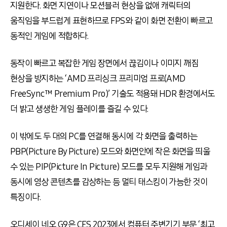
지원한다
.
화면 지연이나 모션블러 현상을 없애 캐릭터의
움직임을 부드럽게 표현하므로
FPS
와 같이 화면 전환이 빠르고
동적인 게임에 적합하다
.
동작이 빠르고 복잡한 게임 장면에서 끊김이나 이미지 깨짐
현상을 방지하는 ‘
AMD
프리싱크 프리미엄 프로
(AMD
FreeSync
™
Premium Pro)
’ 기술도 적용돼
HDR
환경에서도
더 밝고 생생한 게임 플레이를 즐길 수 있다
.
이 밖에도 두 대의
PC
를 연결해 동시에 각 화면을 출력하는
PBP(Picture By Picture)
모드와 화면안에 작은 화면을 띄울
수 있는
PIP(Picture In Picture)
모드를 모두 지원해 게임과
동시에 영상 콘텐츠를 감상하는 등 멀티 태스킹이 가능한 것이
특징이다
.
오디세이 네오
G9
은
CES 2023
에서 컴퓨터 주변기기 부문 ‘최고