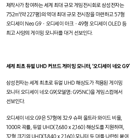
제작사가 참여하는 세계 최대 규모 게임전시회로 삼성전자는
752㎡
(
약
227
평
)
의 역대 최대 규모 전시장을 마련하고
57
형
오디세이
Neo G9
ㆍ오디세이 아크ㆍ
49
형 오디세이
OLED
등
최고 사양의 게이밍 모니터를 대거 선보인다
.
세계 최초 듀얼
UHD
커브드 게이밍 모니터
,
‘오디세이 네오
G9
’
삼성전자는 세계 최초로 듀얼
UHD
해상도가 적용된 게이밍
모니터 오디세이 네오
G9(
모델명
: G95NC)
을 게임스컴에서
선보인다
.
오디세이 네오
G9
은
57
형에
32:9
슈퍼 울트라 와이드 비율
,
1000R
곡률
,
듀얼
UHD(7,680 x 2,160)
해상도를 지원하며
,
32
형 크기의
UHD(3,840 x 2,160)
모니터 두 대를 나란히 붙여