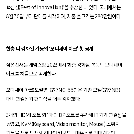
혁신상
(Best of Innovation)
’을 수상한 바 있다
.
국내에서는
8
월
30
일부터 판매를 시작하며
,
제품 출고가는
280
만원이다
.
한층 더 강화된 기능의 ‘오디세이 아크’ 첫 공개
삼성전자는 게임스컴
2023
에서 한층 강화된 성능의 오디세이
아크를 처음으로 공개한다
.
오디세이 아크
(
모델명
: G97NC) 55
형은 기존 모델
(G97NB)
대비 연결성과 편의성을 대폭 강화했다
.
3개의
HDMI
포트 외
1
개의
DP
포트를 추가해
IT
기기 연결성을
높였고
, KVM(Keyboard, Video monitor, Mouse)
스위치
기능을 새로 탑재해 하나의 키보드ㆍ마우스로 최대
4
대의