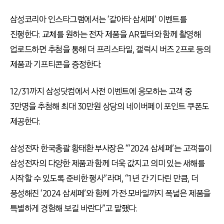
삼성코리아 인스타그램에서는
‘
갈아타 삼세페
’
이벤트를
진행한다
.
교체를 원하는 전자 제품을
AR
필터와 함께 촬영해
업로드하면 추첨을 통해 더 프리스타일
,
갤럭시 버즈
2
프로 등의
제품과 기프티콘을 증정한다
.
12/31까지 삼성닷컴에서 사전 이벤트에 응모하는 고객 중
3
만명을 추첨해 최대
30
만원 상당의 네이버페이 포인트 쿠폰도
제공한다
.
삼성전자 한국총괄 황태환 부사장은
“‘2024
삼세페
’
는 고객들이
삼성전자의 다양한 제품과 함께 더욱 값지고 의미 있는 새해를
시작할 수 있도록 준비한 행사
”
라며
, “1
년 간 기다린 만큼
,
더
풍성해진
‘2024
삼세페
’
와 함께 가전∙모바일까지 폭넓은 제품을
특별하게 경험해 보길 바란다
”
고 말했다
.