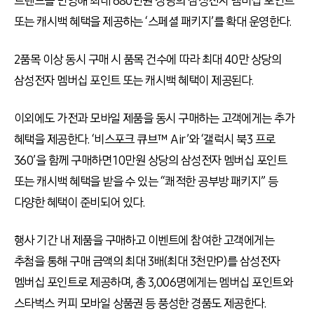
트렌드를 반영해 최대
680
만원 상당의 삼성전자 멤버십 포인트
또는 캐시백 혜택을 제공하는
‘
스페셜 패키지
’
를 확대 운영한다
.
2품목 이상 동시 구매 시 품목 건수에 따라 최대
40
만 상당의
삼성전자 멤버십 포인트 또는 캐시백 혜택이 제공된다
.
이외에도 가전과 모바일 제품을 동시 구매하는 고객에게는 추가
혜택을 제공한다
. ‘
비스포크 큐브™
Air’
와
‘
갤럭시 북
3
프로
360’
을 함께 구매하면
10
만원 상당의
삼성전자 멤버십 포인트
또는 캐시백 혜택을 받을 수 있는
“
쾌적한 공부방 패키지
”
등
다양한 혜택이 준비되어 있다
.
행사 기간 내 제품을 구매하고 이벤트에 참여한 고객에게는
추첨을 통해 구매 금액의 최대
3
배
(
최대
3
천만
P)
를 삼성전자
멤버십 포인트로 제공하며
,
총
3,006
명에게는 멤버십 포인트와
스타벅스 커피 모바일 상품권 등 풍성한 경품도 제공한다
.