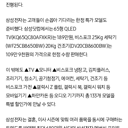
진행된다
.
삼성전자는 고객들이 손꼽아 기다리는 한정 특가 모델도
준비했다
.
삼성닷컴에서는
65
형
QLED
TV(KQ65QC80AFXKR)
는
189
만원
,
비스포크
25Kg
세탁기
(WF25CB8650BW)
∙
20Kg
건조기
(DV20CB8600BW)
는
109
만
9
천원의 가격으로 한정 수량 판매한다
.
이 밖에도 ▲
TV
▲모니터 ▲비스포크 냉장고
,
김치플러스
,
조리기기
,
청소기
,
공기청정기
,
에어컨
,
세탁기
,
건조기 등
비스포크 가전 ▲갤럭시
Z
플립
,
갤럭시 북
,
갤럭시 워치 등
모바일기기 ▲하만카돈 등 오디오 기기까지 총
133
개 모델을
특별 할인가에 만날 수 있다
.
삼성전자는 결혼
,
이사 시즌에 맞춰 여러 품목을 동시에 구매하는