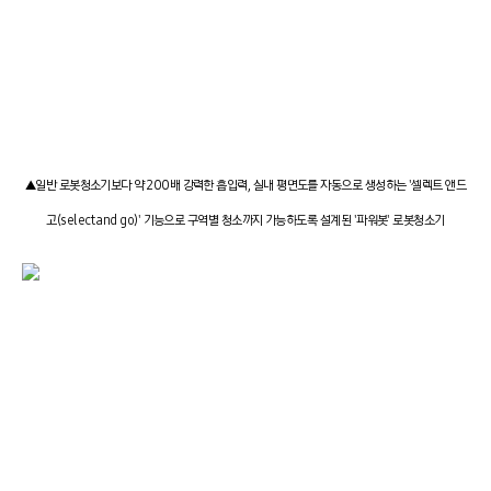
▲일반 로봇청소기보다 약 200배 강력한 흡입력, 실내 평면도를 자동으로 생성하는 '셀렉트 앤드
고(select and go)' 기능으로 구역별 청소까지 가능하도록 설계된 '파워봇' 로봇청소기