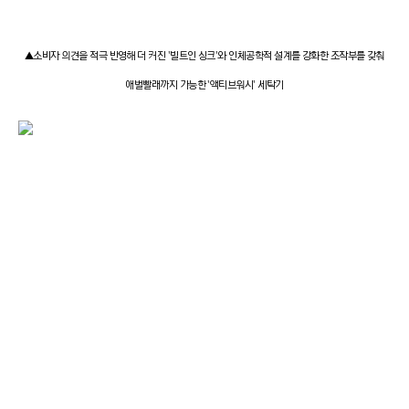
▲소비자 의견을 적극 반영해 더 커진 '빌트인 싱크'와 인체공학적 설계를 강화한 조작부를 갖춰
애벌빨래까지 가능한 '액티브워시' 세탁기