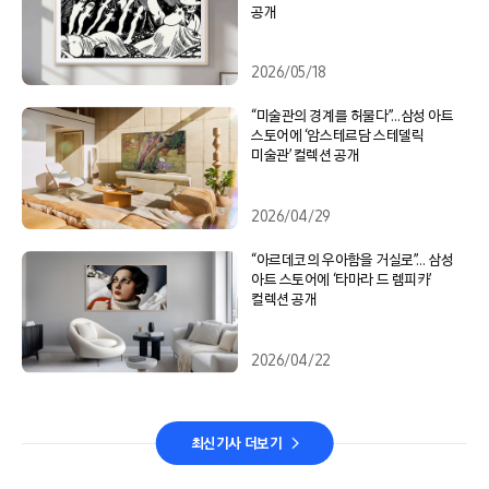
공개
2026/05/18
“미술관의 경계를 허물다”…삼성 아트
스토어에 ‘암스테르담 스테델릭
미술관’ 컬렉션 공개
2026/04/29
“아르데코의 우아함을 거실로”… 삼성
아트 스토어에 ‘타마라 드 렘피카’
컬렉션 공개
2026/04/22
최신기사 더보기