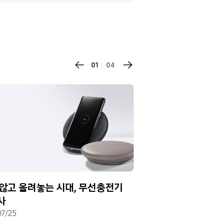
01
04
 않고 올려놓는 시대, 무선충전기
[초대장] 삼성 갤럭
사
07/25
2017/07/21