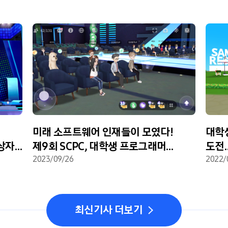
미래 소프트웨어 인재들이 모였다!
대학
수상자
제9회 SCPC, 대학생 프로그래머
도전…
‘최강자’ 발표
2023/09/26
시상
2022/
최신기사 더보기