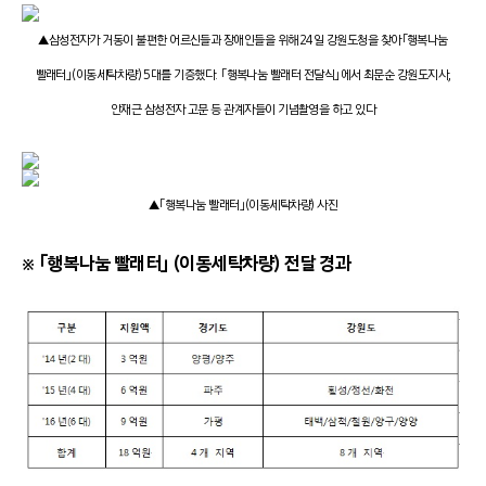
▲삼성전자가 거동이 불편한 어르신들과 장애인들을 위해 24일 강원도청을 찾아「행복나눔
빨래터」(이동세탁차량) 5대를 기증했다. 「행복나눔 빨래터 전달식」에서 최문순 강원도지사,
안재근 삼성전자 고문 등 관계자들이 기념촬영을 하고 있다
▲「행복나눔 빨래터」(이동세탁차량) 사진
※ 「행복나눔 빨래터」 (이동세탁차량) 전달 경과