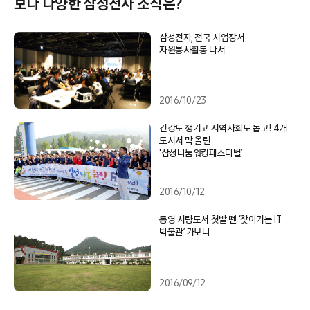
보다 다양한 삼성전자 소식은?
삼성전자, 전국 사업장서
자원봉사활동 나서
2016/10/23
건강도 챙기고 지역사회도 돕고! 4개
도시서 막 올린
‘삼성나눔워킹페스티벌’
2016/10/12
통영 사량도서 첫발 뗀 ‘찾아가는 IT
박물관’ 가보니
2016/09/12