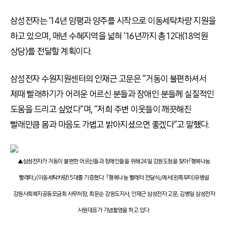
삼성전자는 ‘14년 양평과 양주를 시작으로 이동세탁차량 지원을
하고 있으며, 매년 수혜지역을 넓혀 ‘16년까지 총 12대(18억원
상당)를 전달할 계획이다.
삼성전자 수원지원센터의 안재근 고문은 “거동이 불편하셔서
제때 빨래하기가 어려운 어르신 분들과 장애인 분들께 실질적인
도움을 드리고 싶었다”며, “저희 주변 이웃들이 깨끗해진
빨래만큼 몸과 마음도 가볍고 밝아지셨으면 좋겠다”고 말했다.
▲삼성전자가 거동이 불편한 어르신들과 장애인들을 위해 24일 강원도청을 찾아「행복나눔
빨래터」(이동세탁차량) 5대를 기증했다. 「행복나눔 빨래터 전달식」에서(왼쪽부터)유병설
강원사회복지공동모금회 사무처장, 최문순 강원도지사, 안재근 삼성전자 고문, 김병일 삼성전자
사원대표가 기념촬영을 하고 있다.