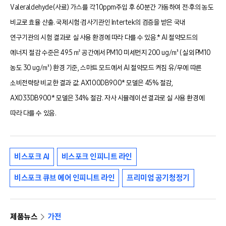
Valeraldehyde(사료) 가스를 각 10ppm주입 후 60분간 가동하여 전∙후의 농도
비교로 효율 산출. 국제시험·검사기관인 Intertek의 검증을 받은 국내
연구기관의 시험 결과로 실 사용 환경에 따라 다를 수 있음.
* AI 절약모드의
에너지 절감 수준은 49.5 ㎡ 공간에서 PM10 미세먼지 200 ug/㎥ (실외 PM10
농도 30 ug/㎥) 환경 기준, 스마트 모드에서 AI 절약모드 켜짐 유/무에 따른
소비전력량 비교한 결과 값. AX100DB900* 모델은 45% 절감,
AX033DB900* 모델은 34% 절감. 자사 시뮬레이션 결과로 실 사용 환경에
따라 다를 수 있음.
비스포크 AI
비스포크 인피니트 라인
비스포크 큐브 에어 인피니트 라인
프리미엄 공기청정기
제품뉴스
가전