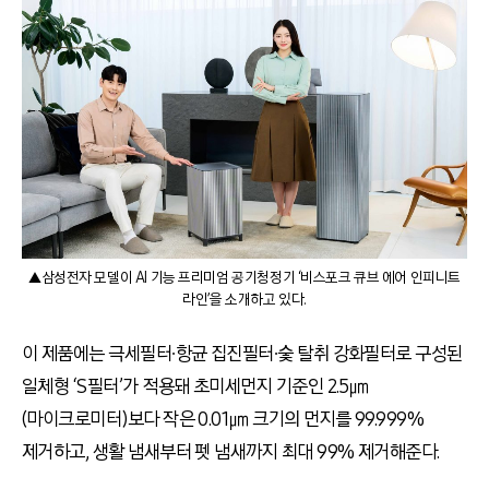
▲삼성전자 모델이 AI 기능 프리미엄 공기청정기 ‘비스포크 큐브 에어 인피니트
라인’을 소개하고 있다.
이 제품에는 극세필터∙항균 집진필터∙숯 탈취 강화필터로 구성된
일체형 ‘S필터’가 적용돼 초미세먼지 기준인 2.5㎛
(마이크로미터)보다 작은 0.01㎛ 크기의 먼지를 99.999%
제거하고, 생활 냄새부터 펫 냄새까지 최대 99% 제거해준다.