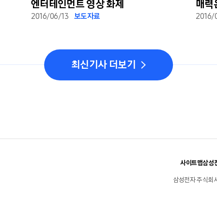
엔터테인먼트 영상 화제
매력은
2016/06/13
보도자료
대학생
2016/
최신기사 더보기
사이트맵
삼성전
삼성전자 주식회