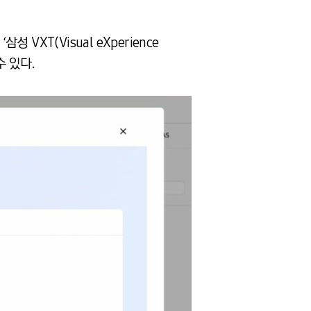
T(Visual eXperience
수 있다.