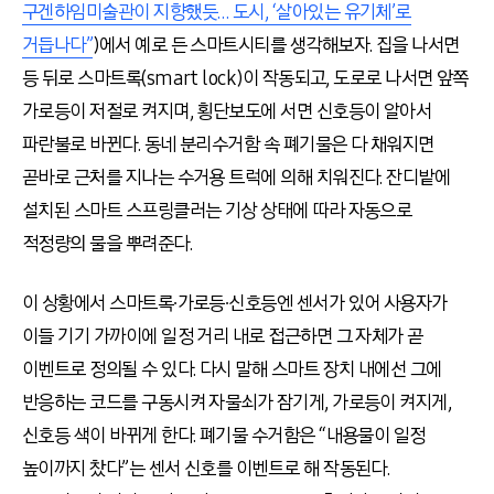
구겐하임미술관이 지향했듯… 도시, ‘살아있는 유기체’로
거듭나다”
)에서 예로 든 스마트시티를 생각해보자. 집을 나서면
등 뒤로 스마트록(smart lock)이 작동되고, 도로로 나서면 앞쪽
가로등이 저절로 켜지며, 횡단보도에 서면 신호등이 알아서
파란불로 바뀐다. 동네 분리수거함 속 폐기물은 다 채워지면
곧바로 근처를 지나는 수거용 트럭에 의해 치워진다. 잔디밭에
설치된 스마트 스프링클러는 기상 상태에 따라 자동으로
적정량의 물을 뿌려준다.
이 상황에서 스마트록∙가로등∙신호등엔 센서가 있어 사용자가
이들 기기 가까이에 일정 거리 내로 접근하면 그 자체가 곧
이벤트로 정의될 수 있다. 다시 말해 스마트 장치 내에선 그에
반응하는 코드를 구동시켜 자물쇠가 잠기게, 가로등이 켜지게,
신호등 색이 바뀌게 한다. 폐기물 수거함은 “내용물이 일정
높이까지 찼다”는 센서 신호를 이벤트로 해 작동된다.