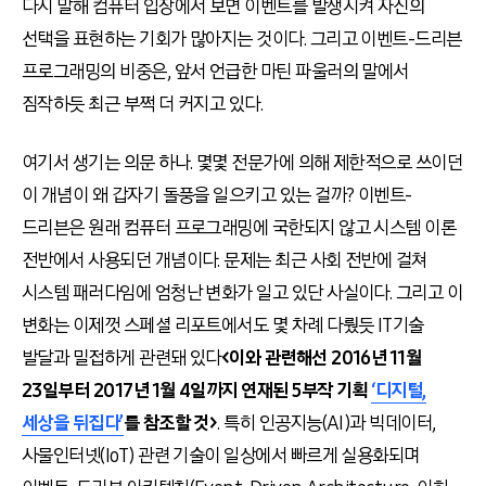
다시 말해 컴퓨터 입장에서 보면 이벤트를 발생시켜 자신의
선택을 표현하는 기회가 많아지는 것이다. 그리고 이벤트-드리븐
프로그래밍의 비중은, 앞서 언급한 마틴 파울러의 말에서
짐작하듯 최근 부쩍 더 커지고 있다.
여기서 생기는 의문 하나. 몇몇 전문가에 의해 제한적으로 쓰이던
이 개념이 왜 갑자기 돌풍을 일으키고 있는 걸까? 이벤트-
드리븐은 원래 컴퓨터 프로그래밍에 국한되지 않고 시스템 이론
전반에서 사용되던 개념이다. 문제는 최근 사회 전반에 걸쳐
시스템 패러다임에 엄청난 변화가 일고 있단 사실이다. 그리고 이
변화는 이제껏 스페셜 리포트에서도 몇 차례 다뤘듯 IT기술
발달과 밀접하게 관련돼 있다
<이와 관련해선 2016년 11월
23일부터 2017년 1월 4일까지 연재된 5부작 기획
‘
디지털,
세상을
뒤집다’
를 참조할 것>
. 특히 인공지능(AI)과 빅데이터,
사물인터넷(IoT) 관련 기술이 일상에서 빠르게 실용화되며