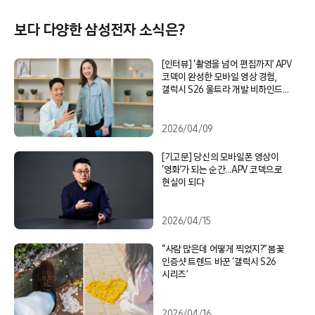
보다 다양한 삼성전자 소식은?
[인터뷰] ‘촬영을 넘어 편집까지’ APV
코덱이 완성한 모바일 영상 경험,
갤럭시 S26 울트라 개발 비하인드
스토리
2026/04/09
[기고문] 당신의 모바일폰 영상이
‘영화’가 되는 순간…APV 코덱으로
현실이 되다
2026/04/15
“사람 많은데 어떻게 찍었지?” 봄꽃
인증샷 트렌드 바꾼 ‘갤럭시 S26
시리즈’
2026/04/16