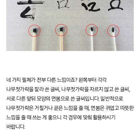
네 가지 필체가 전부 다른 느낌이죠?
왼쪽부터 각각
나무젓가락을 잘라 쓴 글씨
,
나무젓가락을 자르지 않고 쓴 글씨
,
서로 다른 앞뒤 모양의 면봉으로 쓴 글씨입니다
.
일반적으로
나무젓가락은 거칠거나 곧은 느낌을 줄 때
,
면봉은 귀엽고 따뜻한
느낌을 줄 때 쓰는 게 좋으니 각 경우에 맞춰 활용하시기
바랍니다
.