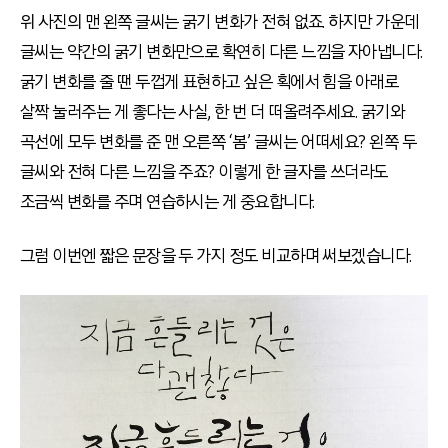
위 사진의 맨 왼쪽 글씨는 굵기 변화가 전혀 없죠
.
하지만 가운데
글씨는 약간의 굵기 변화만으로 확연히 다른 느낌을 자아냅니다
.
굵기 변화를 줄 땐 두껍게 표현하고 싶은 획에서 힘을 아래로
살짝 눌러주는 게 좋다는 사실
,
한 번 더 떠올려주세요
.
굵기와
곡선에 모두 변화를 준 맨 오른쪽
‘
봄
’
글씨는 어떠세요
?
왼쪽 두
글씨와 전혀 다른 느낌을 주죠
?
이렇게 한 글자를 쓰더라도
조금씩 변화를 주며 연습하시는 게 중요합니다
.
그럼 이번엔 짧은 문장을 두 가지 정도 비교하며 써보겠습니다.