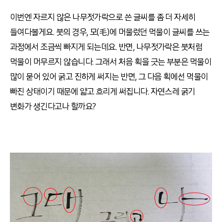
이번엔 자르지 않은 나무젓가락으로 쓴 글씨를 좀 더 자세히
들여다볼게요
.
붓의 경우
,
모(毛)에 머물렀던 먹물이 글씨를 쓰는
과정에서 조금씩 빠지게 되는데요
.
반면
,
나무젓가락은 붓처럼
먹물이 머무르지 않습니다
.
그래서 처음 획을 긋는 부분은 먹물이
많이 묻어 있어 굵고 진하게 써지는 반면
,
그 다음 획에선 먹물이
빠진 상태이기 때문에 얇고 흐리게 써집니다
.
자연스레 굵기
변화가 생긴다고나 할까요
?