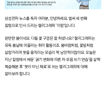
삼성전자 뉴스룸 독자 여러분, 안녕하세요. 벌써 세 번째
칼럼으로 인사 드리는 캘리그래퍼 ‘이랑’입니다.
완연한 봄이네요
.
다들 꽃 구경은 잘 하셨나요
?
캘리그래피는
유독 봄날에 어울리는 취미 활동이죠
.
봄바람처럼
,
꽃잎처럼
살랑거리며 붓을 움직이는 모습이 퍽 낭만적이잖아요
.
오늘은
지난 칼럼에서 배운
‘
굵기 변화에 따른 자
∙
모음 쓰기 연습
’
을 살짝
복습해본 후 ‘붓이 아닌 재료’로 쓰는 캘리그래피에 대해
알아보려 합니다
.