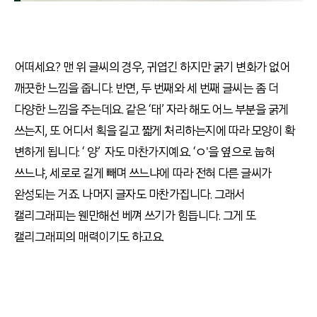
어떠세요?
맨 위 글씨의 경우
,
귀엽긴 하지만 굵기 변화가 없어
깨끗한 느낌을 줍니다
.
반면
,
두 번째와 세 번째 글씨는 좀 더
다양한 느낌을 주는데요
.
같은 ‘태’
자라 해도 어느 부분을 굵게
쓰는지
,
또 어디서 획을 길고 짧게 처리하는지에 따라 모양이 확
변하게 됩니다
. ‘
양’
자도 마찬가지예요
.
‘ㅇ'을 옆으로 눕혀
쓰느냐
,
세로로 길게 빼며 쓰느냐에 따라 전혀 다른 글씨가
완성되는 거죠
.
나머지 글자도 마찬가집니다
.
그래서
캘리그래피는 웬만해선 베껴 쓰기가 힘듭니다
.
그게 또
캘리그래피의 매력이기도 하고요
.