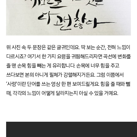
위 사진 속 두 문장은 같은 글귀인데요
.
딱 보는 순간
,
전혀 느낌이
다르시죠
?
여기서 한 가지 요령을 귀띔해드리자면 곡선에 변화를
줄 땐 손목 힘을 빼는 게 유리합니다
.
손목에 너무 힘을 주고
쓰다보면 본의 아니게 필체가 강렬해지거든요
.
그럼 이쯤에서
‘
사랑
’
이란 단어를 쓰는 영상 한 편 보여드릴게요
.
힘을 줄 때와 뺄
때
,
각각의 느낌이 어떻게 달라지는지 아실 수 있을 거예요
.