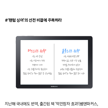
#‘팬텀 싱어’의 선전 비결에 주목하라
지난해 국내에도 번역, 출간된 책 ‘억만장자 효과’(쌤앤파커스,