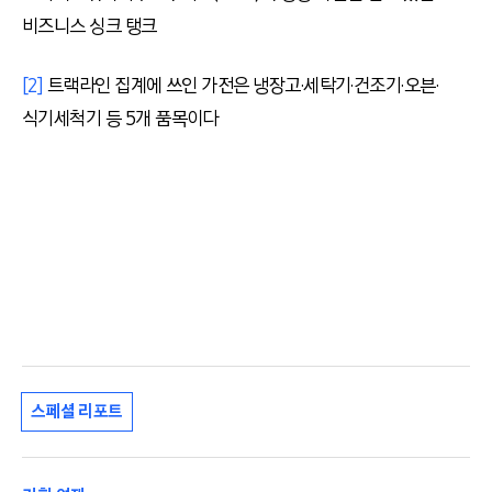
비즈니스 싱크 탱크
[2]
트랙라인 집계에 쓰인 가전은 냉장고·세탁기·건조기·오븐·
식기세척기 등 5개 품목이다
스페셜 리포트