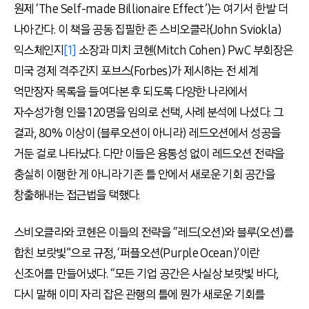
원제 ‘The Self-made Billionaire Effect’)는 여기서 한발 더
나아간다. 이 책을 공동 집필한 존 스비오클라(John Sviokla)
익스체인지
[1]
소장과 미치 코헨(Mitch Cohen) PwC 부회장은
미국 경제 격주간지 포브스(Forbes)가 제시하는 전 세계
억만장자 목록을 들여다본 후 되도록 다양한 나라에서
자수성가형 인물 120명을 임의로 선택, 사례 분석에 나섰다. 그
결과, 80% 이상이 (블루오션이 아니라) 레드오션에서 성공을
거둔 걸로 나타났다. 다만 이들은 융통성 없이 레드오션 전략을
충실히 이행한 게 아니라 기존 틀 안에서 새로운 기회 공간을
창출해내는 접근법을 택했다.
스비오클라와 코헨은 이들의 전략을 “레드(오션)와 블루(오션)를
합친 보랏빛”으로 규정, ‘퍼플오션(Purple Ocean)’이란
신조어를 만들어냈다. “모든 기업 공간은 사실상 보랏빛 바다,
다시 말해 이미 자리 잡은 관행의 틀에 뭔가 새로운 기회를