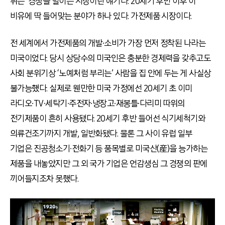
튀는’ 경쟁을 벌이는 시장이란 얘기다. 20세기 후반 이후 이
비유에 딱 들어맞는 분야가 하나 있다. 가전제품 시장이다.
전 세계에서 가전제품의 개발∙소비가 가장 먼저 정착된 나라는
미국이었다. 당시 상당수의 미국인은 충분한 경제력을 갖추고도
사회 분위기상 ‘노예처럼 부리는’ 사람을 집 안에 두는 게 사실상
불가능했다. 실제로 웬만한 미국 가정에선 20세기 초 이미
라디오∙TV∙세탁기∙주전자∙냉장고∙재봉틀∙다리미 따위의
전기제품이 흔히 사용됐다. 20세기 후반 들어선 식기세척기와
의류건조기까지 개발, 일반화됐다. 물론 그 사이 유럽 일부
기업은 진공청소기∙전화기 등 품목별로 미국산(産)을 능가하는
제품을 내놓았지만 그 외 국가 기업은 언감생심 그 경쟁의 판에
끼어들지조차 못했다.