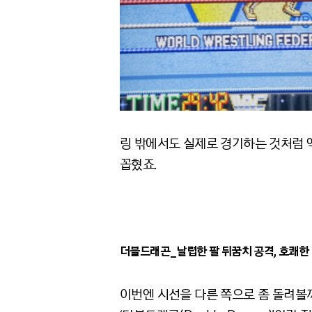
링 밖에서도 실제로 경기하는 것처럼 
꼽혔죠.
더블드래곤_날렵한 팔 뒤꿈치 공격, 호쾌한 
이번엔 시선을 다른 쪽으로 좀 돌려볼까