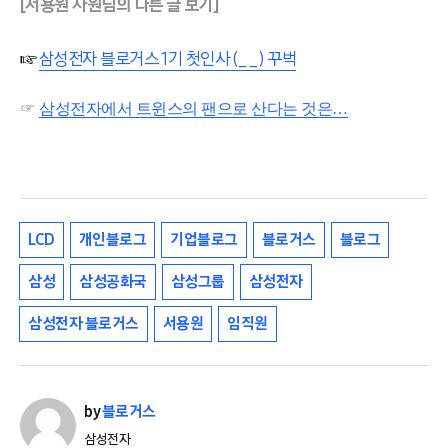
[서용원 사원님의 다른 글 보기]
☞
삼성전자 블로거스 1기 첫인사 (__) 꾸벅
☞
삼성전자에서 트윈스의 팬으로 산다는 것은…
LCD
개인블로그
기업블로그
블로거스
블로그
삼성
삼성공화국
삼성그룹
삼성전자
삼성전자 블로거스
서용원
임직원
by
블로거스
삼성전자