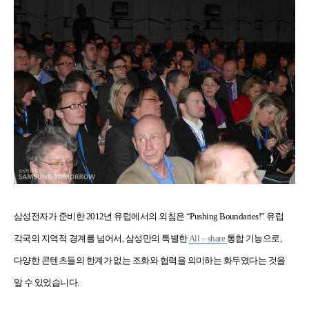
삼성전자가 준비한
2012
년 유럽에서의 외침은
“Pushing Boundaries!”
유럽
각국의 지역적 경계를 넘어서
,
삼성만의 특별한
All – share
통합 기능으로
,
다양한 콘텐츠들의 한계가 없는 조화와 협력을
의미하는
화두였다는 것을
알 수 있었습니다
.