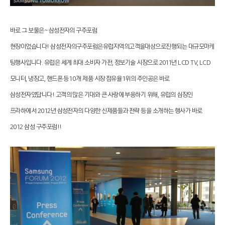
바로 그 보물은~ 삼성전자의 구주포럼
현장이었습니다!
삼성전자의
구주포럼은
유럽지역의
고객을
대상으로
진행되는
대규모
마케
팅
행사입니다.
유럽은 세계 최대 소비자 가전, 정보기술 시장으로 2011년 LCD TV, LCD
모니터, 냉장고, 핸드폰 등 10개 제품 시장 점유율 1위의 주인공은 바로
삼성전자였답니다! 고객의 많은 기대와 큰 사랑에 부응하기 위해, 유럽의 심장인
프라하에서 2012년 삼성전자의 다양한 신제품들과 전략 등을 소개하는 행사가 바로
2012 삼성 구주포럼!!