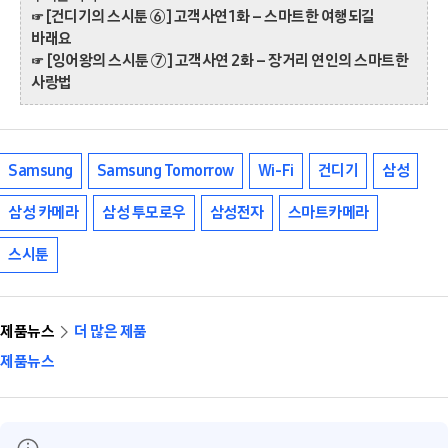
[건디기의 스시툰 ⑥] 고객사연 1화 – 스마트한 여행되길
☞
바래요
[잉어왕의 스시툰 ⑦] 고객사연 2화 – 장거리 연인의 스마트한
☞
사랑법
Samsung
Samsung Tomorrow
Wi-Fi
건디기
삼성
삼성 카메라
삼성 투모로우
삼성전자
스마트카메라
스시툰
제품뉴스
더 많은 제품
제품뉴스