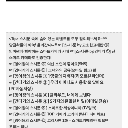
<Tip> 스시툰 속에 숨어 있는 이벤트를 모두 참여해보세요~^^
당첨확률이 쑥쑥! 올라갑니다!!
☞
[스-시-툰 by.고소한고래밥 ①]
잉어왕과 함께하는 스마트카메라 시대
☞
[스-시-툰 by.건디기 ①] 난
스마트 카메라로 인증한다!
☞
[잉어왕의 스시툰 ②] 여신 소연의 좋아요(SNS)
☞
[건디기의 스시툰 ② ] 그녀와의 공유(모바일 링크) 편
[잉어왕의 스시툰 ③ ] 앵글의 지배자(리모트뷰파인더)
☞
[건디기의 스시툰 ③ ] 우리 어머니도 사용할 줄 알아요
☞
(PC자동저장)
[잉어왕의 스시툰 ④] 클라우드, 너에게 보낸다
☞
[건디기의 스시툰 ④] S기자의 은밀한 비밀(이메일 전송)
☞
☞
[잉어왕의 스시툰 ⑤ ] 스마트한 세상이니까!(TV링크)
☞
[건디기의 스시툰 ⑤] TOP 카메라 코리아 (Wi-Fi 다이렉트)
☞
[잉어왕의 스시툰 ⑥] 고객사연 1화 – 스마트카메라만 있으면
우리는 하나