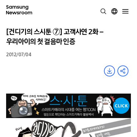
[건디기의 스시툰 ⑦] 고객사연 2화 –
우리아이의 첫 걸음마 인증
2012/07/04