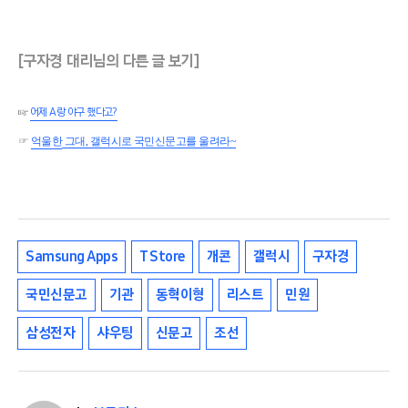
[구자경 대리님의 다른 글 보기]
☞
어제 A랑 야구 했다고?
☞
억울한
그대, 갤럭시로 국민신문고를 울려라~
Samsung Apps
T Store
개콘
갤럭시
구자경
국민신문고
기관
동혁이형
리스트
민원
삼성전자
샤우팅
신문고
조선