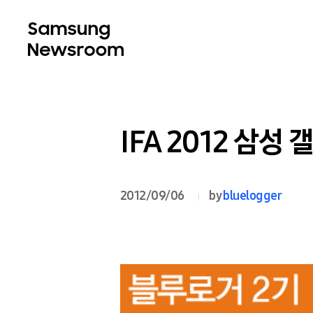
IFA 2012 삼성
2012/09/06
by
bluelogger