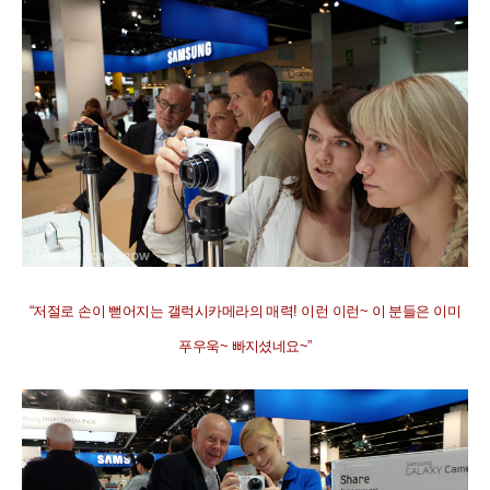
“
저절로 손이 뻗어지는 갤럭시카메라의 매력
!
이런 이런
~
이 분들은 이미
푸우욱
~
빠지셨네요
~”