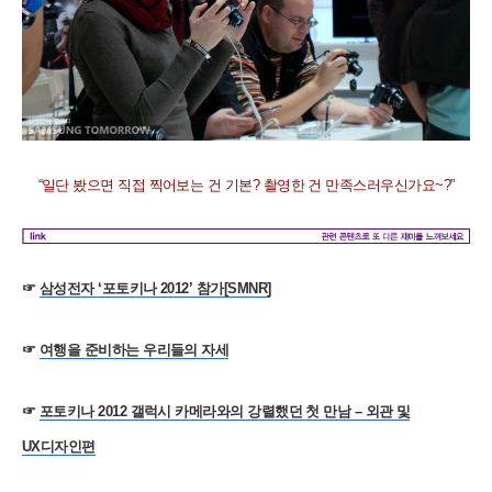
“
일단 봤으면 직접 찍어보는 건 기본
?
촬영한 건 만족스러우신가요
~?”
☞
삼성전자 ‘포토키나 2012’ 참가[SMNR]
☞
여행을 준비하는 우리들의 자세
☞
포토키나 2012 갤럭시 카메라와의 강렬했던 첫 만남 – 외관 및
UX디자인편