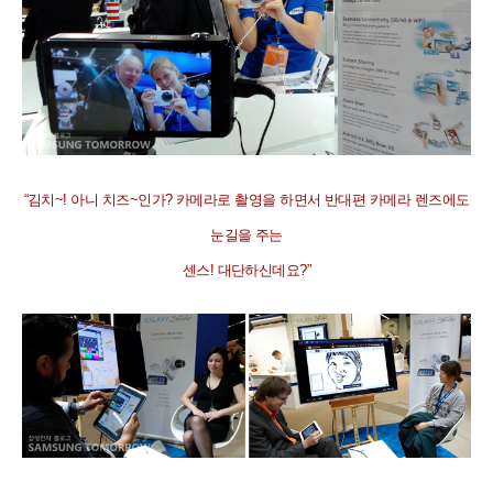
“
김치
~!
아니 치즈
~
인가
?
카메라로 촬영을 하면서 반대편 카메라 렌즈에도
눈길을 주는
센스
!
대단하신데요
?”