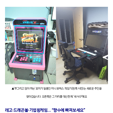
▲‘쭈그리고 앉아 하는’ 묘미가 일품인 미니 뷰릭스 게임기(왼쪽 사진)는 새로운 주인을
찾아갔습니다. 오른쪽은 그 자리를 대신한 제 ‘새 식구’예요
레고∙드래곤볼∙기업왕게임… “향수에 빠져보세요”