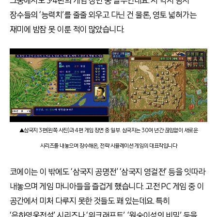
그중에서도 3∙4편의 게임 장면 중 일부인데요. 저 역시 당시
장수들의 ‘능력치’를 줄줄 외우고 다닌 건 물론, 영토 넓혀가는
재미에 밤잠 못 이룬 적이 많았습니다.
▲삼국지 3편(왼쪽 사진)과 4편 게임 장면 중 일부. 삼국지는 30여 년간 끊임없이 새로운
시리즈를 내놓으며 장수해온, 전략 시뮬레이션 게임의 대표작입니다
코에이는 이 밖에도 ‘삼국지 공명전’ ‘삼국지 영걸전’ 등을 잇따라
내놓으며 게임 마니아들을 즐겁게 했습니다. 고전 PC 게임 중 이
공간에서 미처 다루지 못한 것들도 꽤 있는데요. 특히
‘은하영웅전설’ 시리즈나 ‘워크래프트’, ‘원숭이섬의 비밀’ 등을