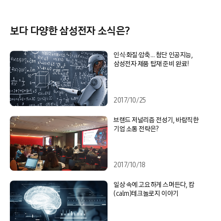
보다 다양한 삼성전자 소식은?
인식∙화질∙압축… 첨단 인공지능,
삼성전자 제품 탑재 준비 완료!
2017/10/25
브랜드 저널리즘 전성기, 바람직한
기업 소통 전략은?
2017/10/18
일상 속에 고요하게 스며든다, 캄
(calm)테크놀로지 이야기