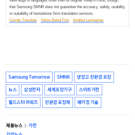
view blogs in languages other than its original. Keep in mind, though,
that Samsung SMNR does not guarantee the accuracy, safety, usability,
or suitability of translations from translation services.
Google Translate
Yahoo Babel Fish
Applied Languages
Samsung Tomorrow
SMNR
냉장고 친환경 포장
뉴스
삼성전자
세계포장기구
스마트가전
월드스타 어워즈
친환경 포장재
패키징 기술
제품뉴스
가전
기업뉴스