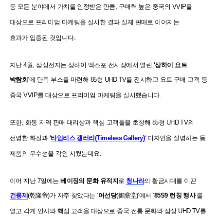
등 모든 분야에서 가치를 인정받은
만큼,
구매력 높은 중국의 VVIP를
대상으로 프리미엄 마케팅을 실시한 결과 실제 판매로 이어지는
효과가
입증된 것입니다.
지난 4월, 삼성전자는 상하이 엑스포 전시장에서 열린 ‘
상하이 요트
박람회
‘에 단독 부스를 마련해 85형
UHD TV를
전시하고 요트 구매 고객 등
중국 VVIP를 대상으로 프리미엄 마케팅을 실시했습니다.
또한, 화동 지역 판매 대리상과 핵심 고객들을 초청해 85형 UHD TV의
선명한 화질과
‘
타임리스 갤러리(Timeless Gallery)
‘
디자인을 설명하는 등
제품의 우수성을 각인 시켰는데요.
이어 지난 7일에는
베이징의 문화 유적지
로
청나라
의 황금시대를 이끈
건륭제
(乾隆帝)가 자주 찾았다는
‘
어선당
(御膳堂)’에서 ‘
85S9 런칭 행사
‘를
열고 각계 인사와 핵심 고객을 대상으로 중국 전통 문화와
삼성 UHD TV를