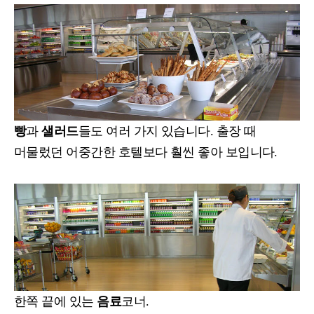
빵
과
샐러드
들도 여러 가지 있습니다. 출장 때
머물렀던 어중간한 호텔보다 훨씬 좋아 보입니다.
한쪽 끝에 있는
음료
코너.