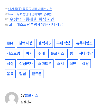
☞
내가 3D TV를 꼭 구매해야하는 이유
☞
Nano City 화성인의 영어회화 공부법
☞
수정방과 함께 한 회식 시간
☞
고급 레스토랑 부럽지 않은 사내 식당
IBM
갤럭시 탭
갤럭시S
구내 식당
뉴욕타임즈
레스토랑
버거
뷔페
블로거스
빵
사내 식당
삼성
삼성전자
스마트폰
스시
식단
식당
음료
점심
핸드폰
by
블로거스
삼성전자