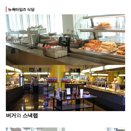
뉴욕타임즈 식당
버거
와
스낵랩