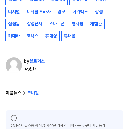
디지털
디지털 프라자
링코
메가박스
삼성
삼성동
삼성전자
스마트폰
웹서핑
체험관
카메라
코엑스
휴대성
휴대폰
by
블로거스
삼성전자
제품뉴스
모바일
삼성전자 뉴스룸의 직접 제작한 기사와 이미지는 누구나 자유롭게