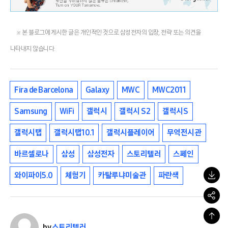
※ 본 블로그에 게시한 글은 개인적인 것으로 삼성전자의 입장, 전략 또는 의견을
나타내지 않습니다.
Fira de Barcelona
Galaxy
MWC
MWC2011
Samsung
WiFi
갤럭시
갤럭시 S2
갤럭시S
갤럭시탭
갤럭시탭10.1
갤럭시플레이어
무역전시관
바르셀로나
삼성
삼성전자
스토리텔러
스페인
와이파이5.0
체험기
카탈루냐미술관
파란색
by
스토리텔러