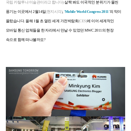
국립 카탈루냐 미술관이라고 합니다
)
살짝 봐도 이국적인 분위기가 물씬
풍기는 이곳에서
2
월
14
일
(
현지시각
)
,
‘
Mobile World Congress 2011
’
의 막이
올랐습니다
.
올해
1
월 초 열린 세계 가전박람회
(CES)
에 이어 세계적인
모바일 통신 업체들을 한 자리에서 만날 수 있었던
MWC 2011
의 현장
속으로 함께 떠나볼까요
?