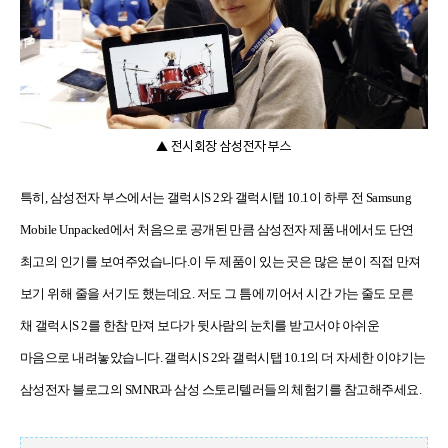
▲ 전시회장 삼성전자 부스
특히, 삼성전자 부스에서는 갤럭시
S 2
와 갤럭시탭
10.1
이 하루 전
Samsung
Mobile Unpacked
에서 처음으로 공개된 만큼 삼성전자 제품 내에서도 단연
최고의 인기를 보여주었습니다.이 두 제품이 있는 곳은 많은 분이 직접 만져
보기 위해 줄을 서기도 했는데요
.
저도 그 틈에 끼어서 시간 가는 줄도 모른
채 갤럭시
S 2
를 한참 만져 보다가 뒷사람의 눈치를 받고서야 아쉬운
마음으로 내려놓았습니다
.
갤럭시
S 2
와 갤럭시탭
10.1
의 더 자세한 이야기는
삼성전자 블로그의
SMNR
과 삼성 스토리텔러들의 체험기를 참고해주세요
.