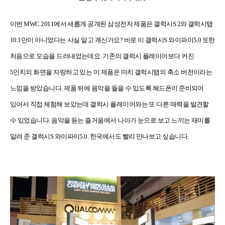
이번
MWC 2011
에서 새롭게 공개된 삼성전자 제품은 갤럭시
S 2
와 갤럭시탭
10.1
만이 아니었다는 사실 알고 계신가요
?
바로 이 갤럭시
S
와이파이
5.0
또한
처음으로 모습을 드러내었는데요
.
기존의 갤럭시 플레이어보다 커진
5
인치의 화면을 자랑하고 있는 이 제품은 마치 갤럭시탭의 축소 버전이라는
느낌을 받았습니다
.
제품 뒤에 음악을 들을 수 있도록 헤드폰이 준비되어
있어서 직접 체험해 보았는데 갤럭시 플레이어와는 또 다른 매력을 발견할
수 있었습니다
.
음악을 듣는 즐거움에서 나아가 눈으로 보고 느끼는 재미를
알려 준 갤럭시
S
와이파이
5.0.
한국에서도 빨리 만나보고 싶습니다
.