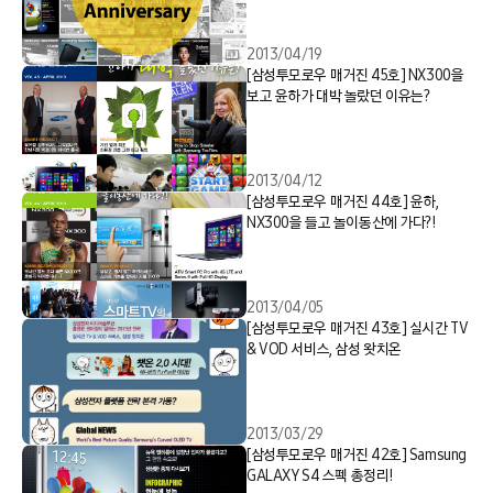
2013/04/19
[삼성투모로우 매거진 45호] NX300을
보고 윤하가 대박 놀랐던 이유는?
2013/04/12
[삼성투모로우 매거진 44호] 윤하,
NX300을 들고 놀이동산에 가다?!
2013/04/05
[삼성투모로우 매거진 43호] 실시간 TV
& VOD 서비스, 삼성 왓치온
2013/03/29
[삼성투모로우 매거진 42호] Samsung
GALAXY S4 스펙 총정리!