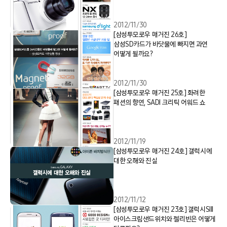
2012/11/30
[삼성투모로우 매거진 26호]
삼성SD카드가 바닷물에 빠지면 과연
어떻게 될까요?
2012/11/30
[삼성투모로우 매거진 25호] 화려한
패션의 향연, SADI 크리틱 어워드 쇼
2012/11/19
[삼성투모로우 매거진 24호] 갤럭시에
대한 오해와 진실
2012/11/12
[삼성투모로우 매거진 23호] 갤럭시SIII
아이스크림샌드위치와 젤리빈은 어떻게