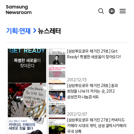
기획·연재
뉴스레터
[삼성투모로우 매거진 29호] Get
Ready! 특별한 새로움이 찾아오다!
2012/12/13
[삼성투모로우 매거진 28호] 꿈과
희망을 나눠 더 커지는 곳, 2012
삼성전자 나눔콘서트
2012/12/07
[삼성투모로우 매거진 27호] 커넥티드
카메라 시대의 개막, 삼성 갤럭시카메라
국내 상륙