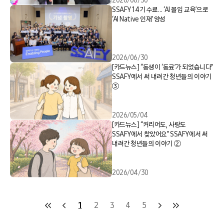
2026/06/30
SSAFY 14기 수료… ‘AI 몰입 교육’으로
‘AI Native 인재’ 양성
2026/06/30
[카드뉴스] “동생이 ‘동료’가 되었습니다”
SSAFY에서 써 내려간 청년들의 이야기
③
2026/05/04
[카드뉴스] “커리어도, 사랑도
SSAFY에서 찾았어요” SSAFY에서 써
내려간 청년들의 이야기 ②
2026/04/30
1
2
3
4
5