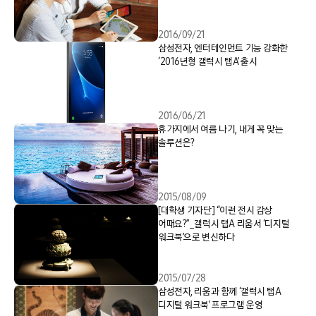
2016/09/21
삼성전자, 엔터테인먼트 기능 강화한
‘2016년형 갤럭시 탭A’ 출시
2016/06/21
휴가지에서 여름 나기, 내게 꼭 맞는
솔루션은?
2015/08/09
[대학생 기자단] “이런 전시 감상
어때요?”_갤럭시 탭A 리움서 ‘디지털
워크북’으로 변신하다
2015/07/28
삼성전자, 리움과 함께 ‘갤럭시 탭A
디지털 워크북’ 프로그램 운영