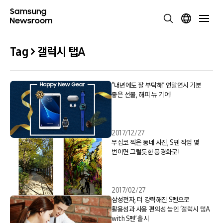
Tag > 갤럭시 탭A
“내년에도 잘 부탁해” 연말연시 기분
좋은 선물, 해피 뉴 기어!
2017/12/27
무심코 찍은 동네 사진, S펜 작업 몇
번이면 그럴듯한 풍경화로!
2017/02/27
삼성전자, 더 강력해진 S펜으로
활용성과 사용 편의성 높인 ‘갤럭시 탭A
with S펜’ 출시