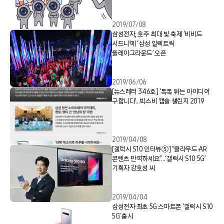
2019/07/08
삼성전자, 호주 최대 빛 축제 ‘비비드
시드니’에 ‘삼성 일렉트릭
플레이그라운드’ 오픈
2019/06/06
[뉴스레터 346호] ‘톡톡 튀는 아이디어
구합니다’…빅스비 캡슐 챌린지 2019
2019/04/08
[갤럭시 S10 인터뷰⑤] “클라우드·AR
콘텐츠 만끽하세요”…‘갤럭시 S10 5G’
기획자 강호성 씨
2019/04/04
삼성전자 최초 5G 스마트폰 ‘갤럭시 S10
5G’ 출시