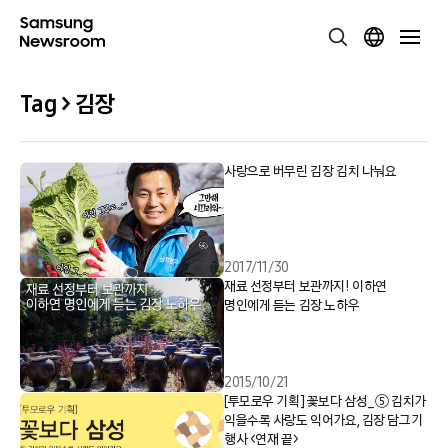
Tag > 김장
사랑으로 버무린 김장 김치 나눠요
2017/11/30
재료 선정부터 보관까지! 이하연
명인에게 듣는 김장 노하우
2015/10/21
[투모로우 기획] 꽃보다 삼성_⑤ 김치가
익을수록 사랑도 익어가요, 김장 담그기
행사 <연재 끝>