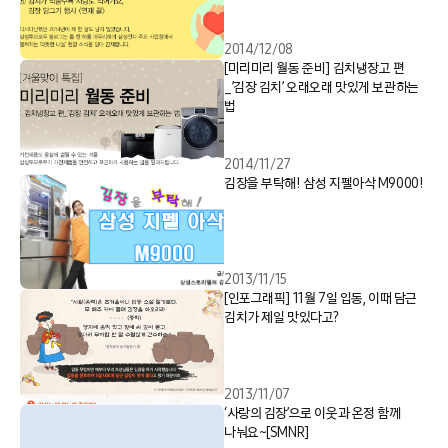
2014/12/08
[미리미리 월동 준비] 김치냉장고 편
_’김장 김치’ 오래오래 맛있게 보관하는
법
2014/11/27
김장을 부탁해! 삼성 지펠아삭 M9000!
2013/11/15
[인포그래픽] 11월 7일 입동, 이때 담근
김치가 제일 맛있다고?
2013/11/07
‘사랑의 김장’으로 이웃과 온정 함께
나눠요~[SMNR]