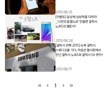
2015/08/25
[이벤트] 일상에 상상력을 더하자
_’나만의 움짤노트’ 만들면 갤럭시
노트5의 행운이!
2015/08/24
[갤럭시 언팩 2015] 뉴욕 갤럭시
스튜디오를 가다, 리셉션 행사장에서
만난 갤럭시 노트5와 갤럭시 S6 엣지+
2015/08/17
1