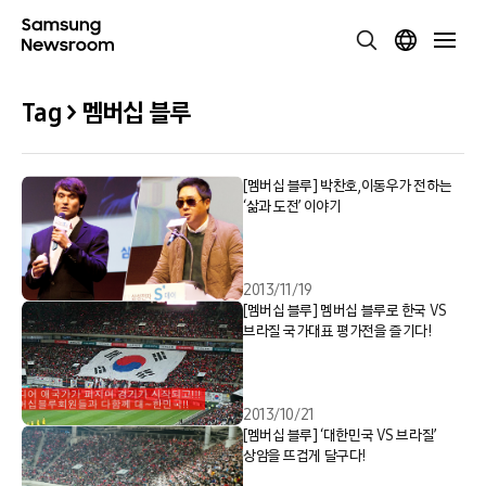
Tag > 멤버십 블루
[멤버십 블루] 박찬호,이동우가 전하는
‘삶과 도전’ 이야기
2013/11/19
[멤버십 블루] 멤버십 블루로 한국 VS
브라질 국가대표 평가전을 즐기다!
2013/10/21
[멤버십 블루] ‘대한민국 VS 브라질’
상암을 뜨겁게 달구다!