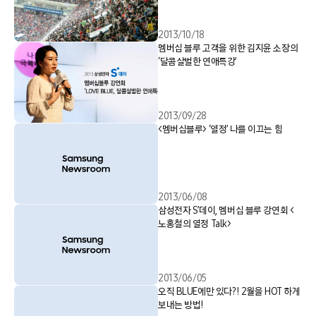
2013/10/18
멤버십 블루 고객을 위한 김지윤 소장의
‘달콤살벌한 연애특강’
2013/09/28
<멤버십블루> ‘열정’ 나를 이끄는 힘
2013/06/08
삼성전자 S’데이, 멤버십 블루 강연회 <
노홍철의 열정 Talk>
2013/06/05
오직 BLUE에만 있다?! 2월을 HOT 하게
보내는 방법!