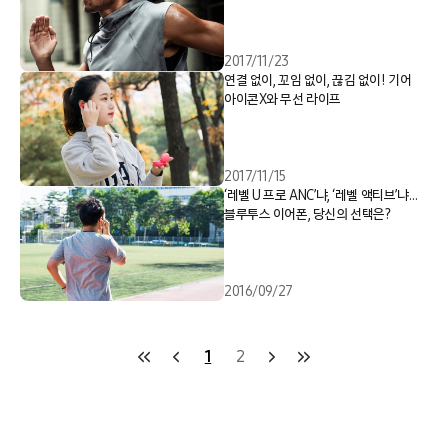
2017/11/23
연결 없이, 꼬임 없이, 끊김 없이! 기어
아이콘X와 무선 라이프
2017/11/15
‘레벨 U 프로 ANC’냐, ‘레벨 액티브’냐…
블루투스 이어폰, 당신의 선택은?
2016/09/27
1
2