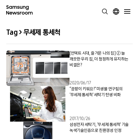
Tag > 무세제 통세척
[언택트 시대, 즐거운 나의 집] ② 늘
깨끗한 우리 집, 더 청정하게 유지하는
비결은?
2020/06/17
“곰팡이 키워요!” 미생물 연구팀의
‘무세제 통세척’ 세탁기 탄생 비화
2017/10/26
삼성전자 세탁기, ‘무세제 통세척’ 기술
녹색기술인증으로 친환경성 인정