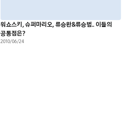
워쇼스키, 슈퍼마리오, 류승완&류승범.. 이들의
공통점은?
2010/06/24