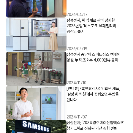
2026/04/17
삼성전자, AI 식재료 관리 강화한
2026년형 ‘비스포크 AI 패밀리허브’
냉장고 출시
2026/03/19
삼성전자 중남미 스마트싱스 캠페인
영상, 누적 조회수 4,000만뷰 돌파
2024/11/10
[인터뷰] <흑백요리사> 임희원 셰프,
‘삼성 AI 키친’에서 꿈꿔오던 주방을
만나다
2024/11/07
삼성전자, ‘2024 광주미래산업엑스포’
참가 …AI로 진화된 가전 경험 선봬