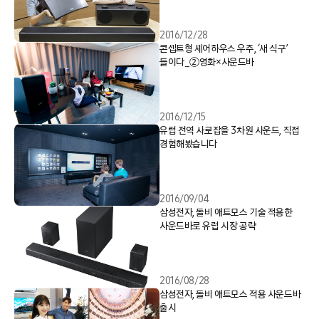
2016/12/28
콘셉트형 셰어하우스 우주, ‘새 식구’
들이다_②영화×사운드바
2016/12/15
유럽 전역 사로잡을 3차원 사운드, 직접
경험해봤습니다
2016/09/04
삼성전자, 돌비 애트모스 기술 적용한
사운드바로 유럽 시장 공략
2016/08/28
삼성전자, 돌비 애트모스 적용 사운드바
출시