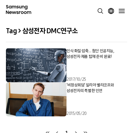
Tag > 삼성전자 DMC연구소
인식∙화질∙압축… 첨단 인공지능,
삼성전자 제품 탑재 준비 완료!
2017/10/25
‘비정상회담’ 일리야 벨랴코프와
삼성전자의 특별한 인연
2015/05/20
1