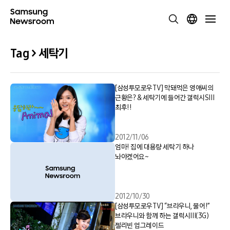
Tag > 세탁기
[삼성투모로우TV] 막돼먹은 영애씨의
근황은? & 세탁기에 들어간 갤럭시SⅢ
최후!!
2012/11/06
엄마! 집에 대용량 세탁기 하나
놔야겠어요~
2012/10/30
[삼성투모로우TV] “브라우니, 물어!”
브라우니와 함께 하는 갤럭시Ⅲ(3G)
젤리빈 업그레이드